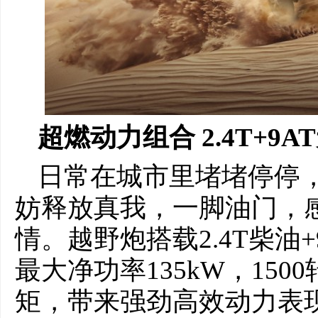
超燃动力
组合
2.4T+9
日常在城市里堵堵停停
妨释放真我，一脚油门，
情。越野炮搭载2.4T柴油
最大净功率135kW，150
矩，带来强劲高效动力表