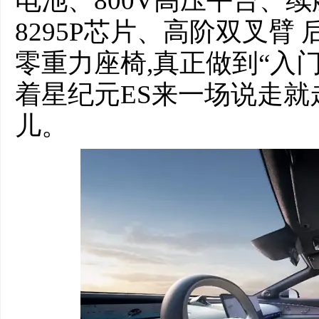
电池、800V高压平台、续
8295P芯片、高阶双叉臂
零重力座椅,真正做到“入
着星纪元ES来一场说走就
儿。