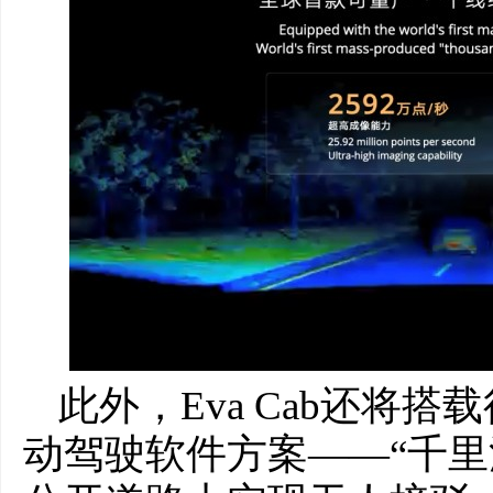
此外，Eva Cab还将
动驾驶软件方案——“千里浩