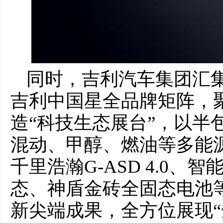
同时，吉利汽车集团汇
吉利中国星全品牌矩阵，聚
造“科技生态展台”，以半
混动、甲醇、燃油等多能源
千里浩瀚G-ASD 4.0、
态、神盾金砖全固态电池等一
新尖端成果，全方位展现“