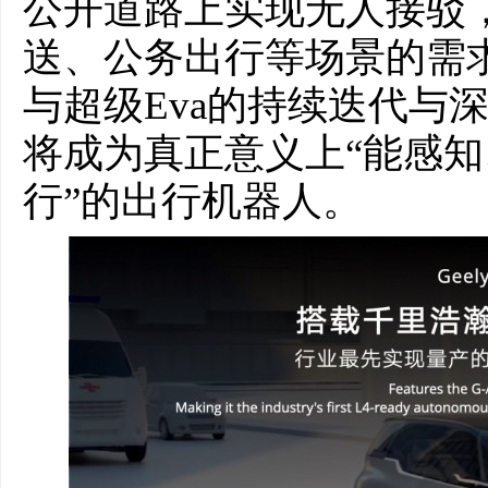
公开道路上实现无人接驳
送、公务出行等场景的需求。
与超级Eva的持续迭代与深度
将成为真正意义上“能感
行”的出行机器人。