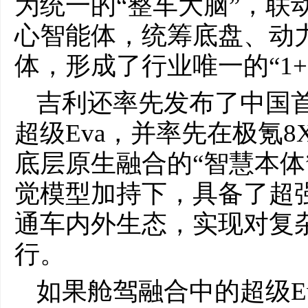
为统一的“整车大脑”，联
心智能体，统筹底盘、动
体，形成了行业唯一的“1+
吉利还率先发布了中国
超级Eva，并率先在极氪8
底层原生融合的“智慧本体
觉模型加持下，具备了超
通车内外生态，实现对复
行。
如果舱驾融合中的超级E