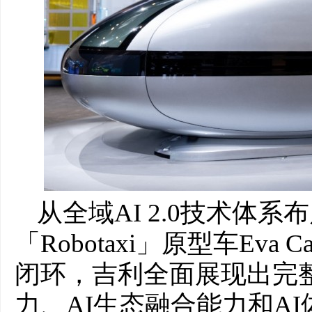
从全域AI 2.0技术体
「Robotaxi」原型车Ev
闭环，吉利全面展现出完整
力、AI生态融合能力和A