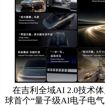
在吉利全域AI 2.0技术
球首个“量子级AI电子电气架