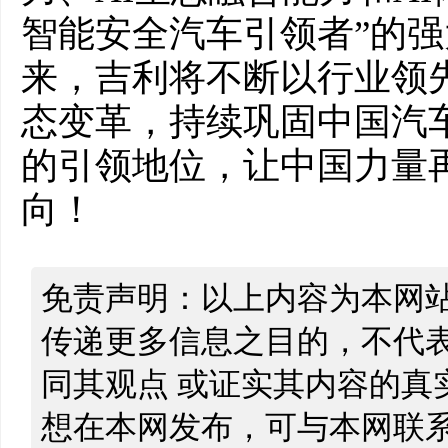
智能安全汽车引领者”的
来，吉利将不断以行业领先
态变革，持续巩固中国汽
的引领地位，让中国力量
向！
免责声明：以上内容为本网
传递更多信息之目的，不代
同其观点 或证实其内容的真
想在本网发布，可与本网联