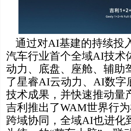
通过对AI基建的持续投入
汽车行业首个全域AI技术
动力、底盘、座舱、辅助
了星睿AI云动力、AI数
技术成果，并快速推动量产
吉利推出了WAM世界行
跨域协同，全域AI也进化到