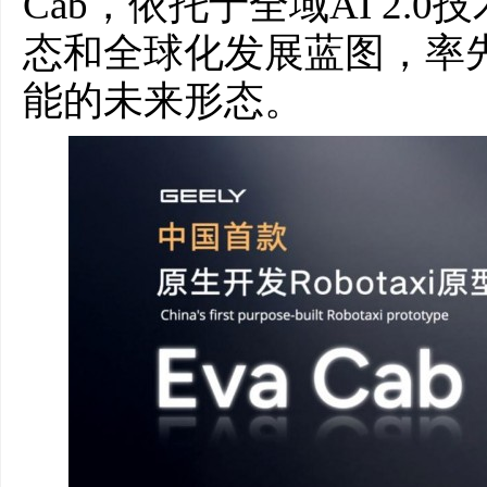
Cab，依托于全域AI 2
态和全球化发展蓝图，率
能的未来形态。