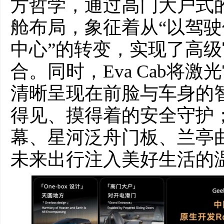
方哲学，通过高门大户式
舱布局，象征着从“以驾驶
中心”的转变，实现了高
合。同时，Eva Cab将
清晰呈现在前脸与车身的
得见、摸得着的安全守护
幕、星河泛舟门板、兰亭
未来出行注入美好生活的