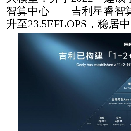
智算中心——吉利星睿智
升至23.5EFLOPS，稳