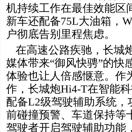
机持续工作在最佳效能区
新车还配备75L大油箱，WL
户彻底告别里程焦虑。
在高速公路疾驰，长城炮
媒体带来“御风快骋”的快
体验也让人倍感惬意。作
作，长城炮Hi4-T在智
配备L2级驾驶辅助系统，
前碰撞预警、车道保持等
驾驶者开启驾驶辅助功能