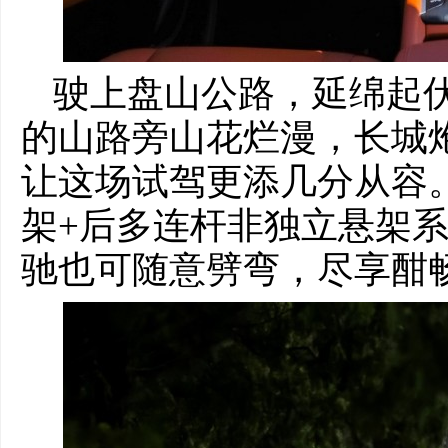
驶上盘山公路，延绵起
的山路旁山花烂漫，长城炮
让这场试驾更添几分从容
架+后多连杆非独立悬架
驰也可随意劈弯，尽享酣