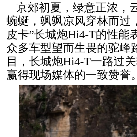
京郊初夏，绿意正浓，
蜿蜒，飒飒凉风穿林而过
皮卡”长城炮Hi4-T的性
众多车型望而生畏的驼峰
目，长城炮Hi4-T一路
赢得现场媒体的一致赞誉