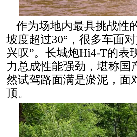
作为场地内最具挑战性
坡度超过30°，很多车面
兴叹”。长城炮Hi4-T的表现
力总成性能强劲，堪称国
然试驾路面满是淤泥，面
顶。