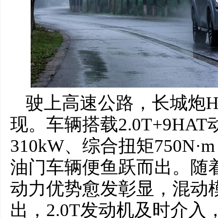
驶上高速公路，长城炮H
现。车辆搭载2.0T+9H
310kW、综合扭矩750
油门车辆便鱼跃而出。随
动力优势愈发彰显，混动
出，2.0T发动机及时介