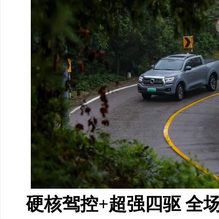
硬核驾控
+超强四驱 全