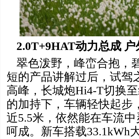
2.0T+9HAT动力总成
户
翠色泼野，峰峦合抱，
短的产品讲解过后，试驾
高峰，长城炮Hi4-T切换至
的加持下，车辆轻快起步
近5.5米，依然能在车流
呵成。新车搭载33.1kW