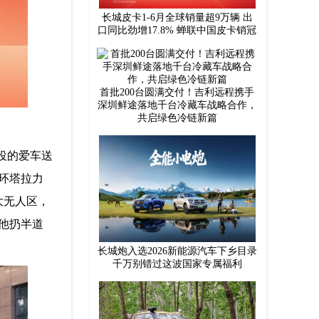
长城皮卡1-6月全球销量超9万辆 出
口同比劲增17.8% 蝉联中国皮卡销冠
首批200台圆满交付！吉利远程携手
深圳鲜途落地千台冷藏车战略合作，
共启绿色冷链新篇
役的爱车送
环塔拉力
大无人区，
他扔半道
长城炮入选2026新能源汽车下乡目录
千万别错过这波国家专属福利