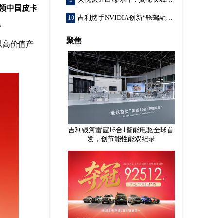
领中国皮卡
吉利携手NVIDIA创新“舱驾融合”技术突破 引领汽车智能体革命
。
聚焦
以高价值产
吉利银河雷霆16合1智能电驱全球首
发，创节能性能双纪录