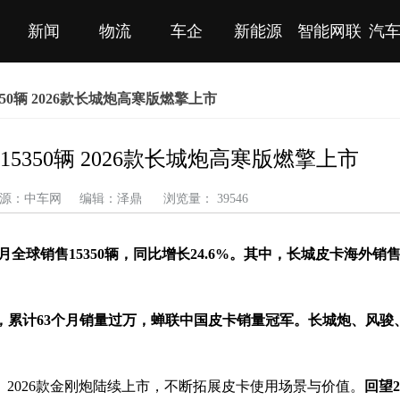
新闻
物流
车企
新能源
智能网联
汽
50辆 2026款长城炮高寒版燃擎上市
5350辆 2026款长城炮高寒版燃擎上市
3 来源：中车网 编辑：泽鼎 浏览量： 39546
1月
全球销售
15350辆，同比增长24.6%
。
其中，
长城皮卡海外销
，累
计63个月销量
过万，蝉联中国皮卡销量冠军。长城炮、风骏
城炮、2026款金刚炮陆续上市，不断拓展皮卡使用场景与价值。
回望2