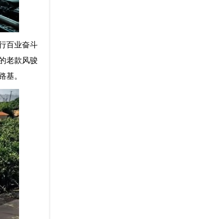
行百业奋斗
的老款风骏
路基。