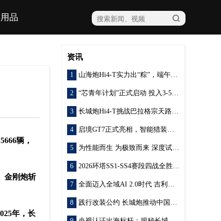
车用品
资讯
山海炮Hi4-T实力出“粽”，端午出游有一台山海炮Hi4‑T就够了
“芯青年计划”正式启动 投入3-5 亿元专项资金，以真实产业场景托举青年梦想
长城炮Hi4-T挑战巴拉格宗天路108弯 以“真新能源”实力致敬开路者精神
启境GT7正式亮相，智能猎装车预售价21.99万起
售
5666辆，
为性能而生 为极致而来 深度试驾“真新能源皮卡”长城炮Hi4-T
2026环塔SS1-SS4赛段四战全胜，长城炮战队包揽T2.1、T2.3双组别冠军
、金刚炮斩
全面迈入全域AI 2.0时代 吉利汽车集团发布中国首款原生开发「Robotaxi」原型车Eva Cab
践行改装公约 长城炮推动中国皮卡改装文化规范化发展
025年，长
央视认证出海标杆：揭秘长城皮卡凭什么让全球用户买单？