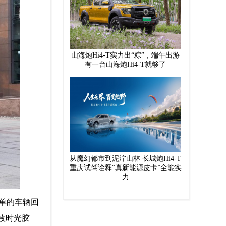
山海炮Hi4-T实力出“粽”，端午出游
有一台山海炮Hi4‑T就够了
从魔幻都市到泥泞山林 长城炮Hi4-T
重庆试驾诠释“真新能源皮卡”全能实
力
单的车辆回
枚时光胶