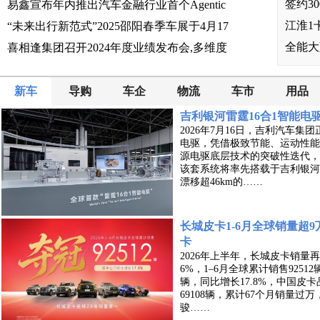
签约3
易鑫宣布年内推出汽车金融行业首个Agentic
江淮1
“未来出行新范式”2025邵阳春季车展于4月17
全能大
喜相逢集团召开2024年度业绩发布会,多维度
新车
导购
车企
物流
车市
用品
吉利银河雷霆16合1智能
2026年7月16日，吉利汽车集
电驱，凭借极致节能、运动性能
源电驱底层技术的突破性迭代，
该套系统将率先搭载于吉利银河T
漂移超46km的……
长城皮卡1-6月全球销量超9
卡
2026年上半年，长城皮卡销量再
6%，1–6月全球累计销售9251
辆，同比增长17.8%，中国皮卡
69108辆，累计67个月销量
骏……