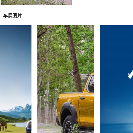
从魔幻都市到泥泞山林 长城
车展图片
卡”全
6月14日，“全球智能电混皮卡”
市重庆隆重举行。数十家媒体驾驶
骋，深度品鉴“真新能源皮卡”
上，长城炮Hi4-T已正式上市，
用户可享……
“芯青年计划”正式启动 投入
托
在AI加速演进的今天，真实的
青年创业最好的试验田。6月1
芯位科技，共同启动“吉利·芯位
年计划”），计划投入 3-5 
供产业资……
长城炮Hi4-T重庆上市：
6月13日，2026重庆国际汽车
正式上市，官方建议零售价14.
智能化、全球化价值进阶道路上
载、践行“归元”长期主义理念
重庆永川工……