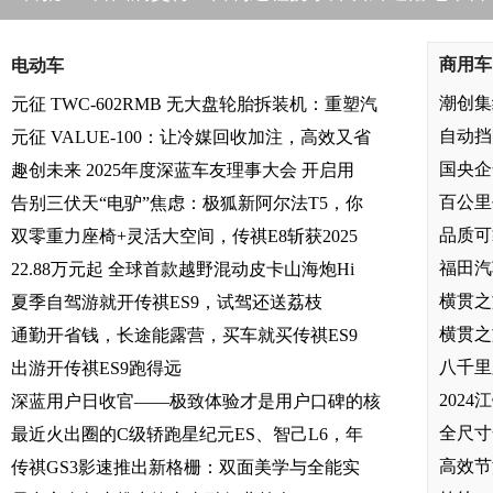
商用车
电动车
潮创集
元征 TWC-602RMB 无大盘轮胎拆装机：重塑汽
自动挡
元征 VALUE-100：让冷媒回收加注，高效又省
国央企
趣创未来 2025年度深蓝车友理事大会 开启用
百公里
告别三伏天“电驴”焦虑：极狐新阿尔法T5，你
品质可
双零重力座椅+灵活大空间，传祺E8斩获2025
福田汽
22.88万元起 全球首款越野混动皮卡山海炮Hi
横贯之
夏季自驾游就开传祺ES9，试驾还送荔枝
横贯之
通勤开省钱，长途能露营，买车就买传祺ES9
八千里
出游开传祺ES9跑得远
202
深蓝用户日收官——极致体验才是用户口碑的核
全尺寸
最近火出圈的C级轿跑星纪元ES、智己L6，年
高效节
传祺GS3影速推出新格栅：双面美学与全能实