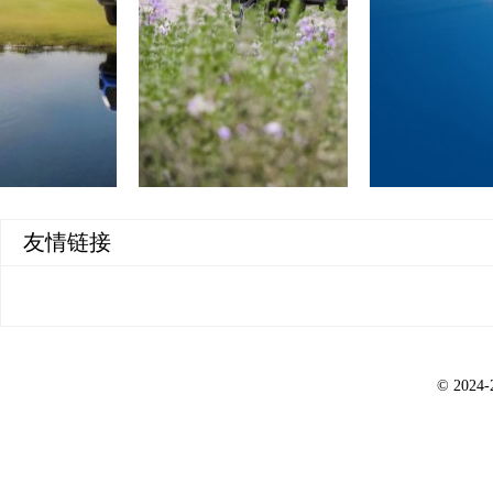
真新能源皮卡夯爆了！长城炮H
起
6月13日，2026重庆国际汽车
装车型集结亮相。全球智能电混皮
车覆盖商用、乘用两大系列。 其中
商用炮四驱精英型Hi4-T 16.68
乘用炮……
长城炮Hi4-T挑战巴拉格宗
友情链接
者
近日，长城炮Hi4-T走进云南
定珠先生用十年光阴在绝壁上凿出
景深度试炼。 这不仅是一场产
斯那定珠以十年坚守，凿通天路
巴拉格宗……
长城炮Hi4-T实力征服巴拉
© 2024-
日前，“真新能源皮卡”长城炮Hi
拉格宗燃擎开启。长城炮Hi4-
彩绝伦的性能风暴，为与会媒体
址巴拉格宗，既是一次对雪域秘
共振。盘……