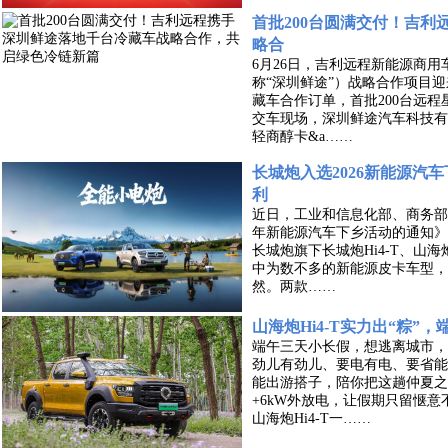
首批200台圆满交付！吉
略合
6月26日，吉利远程新能源商
称“深圳鲜途”）战略合作项目迎
藏车合作订单，首批200台远程
交车现场，深圳鲜途汽车科技有
轻商醇卡&a……
长城炮入选2026新能源汽
利
近日，工业和信息化部、商务部
年新能源汽车下乡活动的通知》
长城炮旗下长城炮Hi4-T、山海
中为数不多的新能源皮卡车型，长城
然。两款……
山海炮Hi4-T实力出“粽”
端午三天小长假，想逃离城市，又
劲儿有劲儿、要电有电、要省能
能出游搭子，陪你把这趟仲夏之旅
+6kW外放电，让假期只留惬
山海炮Hi4-T一……